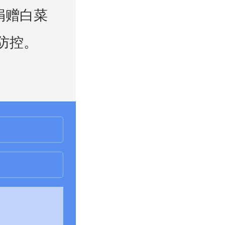
捐赠白菜
情防控。